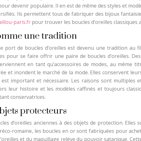
s pour devenir populaire. Il en est de même des styles et mod
ifiés. Ils permettent tous de fabriquer des bijoux fantaisie,
aillou-paris.fr
pour trouver les boucles d’oreilles classiques 
comme une tradition
le port de boucles d’oreilles est devenu une tradition au f
s pour se faire offrir une paire de boucles d’oreilles. De
nterviennent en tant qu’accessoires de modes, au même tit
ée et inondent le marché de la mode. Elles conservent leurs
 est important et nécessaire. Les raisons sont multiples et
ers leur histoire et les modèles raffinés et toujours clas
tant conservatrices.
bjets protecteurs
cles d’oreilles anciennes à des objets de protection. Elles
 gréco-romaine, les boucles en or sont fabriquées pour achet
’oreilles et du maquillage relève du pouvoir satanique. Cette