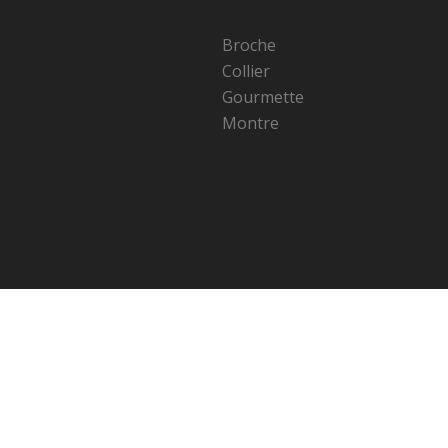
Broche
Collier
Gourmette
Montre
les détails style qui vous aideront à composer une tenue qui