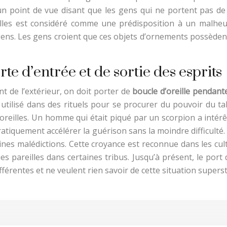
 d’un point de vue disant que les gens qui ne portent pas d
eilles est considéré comme une prédisposition à un malheur
gens. Les gens croient que ces objets d’ornements possède
te d’entrée et de sortie des esprits
nt de l’extérieur, on doit porter de
boucle d’oreille pendant
st utilisé dans des rituels pour se procurer du pouvoir du t
oreilles. Un homme qui était piqué par un scorpion a intérê
pratiquement accélérer la guérison sans la moindre difficul
ines malédictions. Cette croyance est reconnue dans les cu
 pareilles dans certaines tribus. Jusqu’à présent, le port 
fférentes et ne veulent rien savoir de cette situation superst