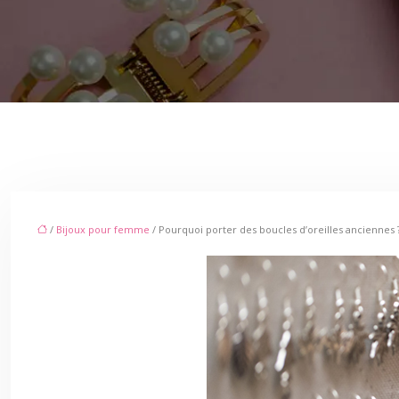
/
Bijoux pour femme
/ Pourquoi porter des boucles d’oreilles anciennes 